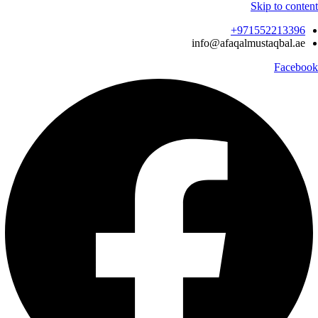
Skip to content
971552213396‬+
info@afaqalmustaqbal.ae
Facebook