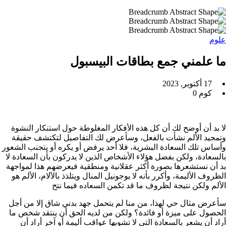
علوم
ما علمني جمع بطاقات البيسبول
17 أكتوبر, 2023
كوم 0
لا بد أن أوضح لك أن كل هذه الأفكار المغلوطة حول استنكار النشوة
وتمجيد الألم نشأت بالفعل، وسأعرض لك التفاصيل لتكتشف حقيقة
وأساس تلك السعادة البشرية، فلا أحد يرفض أو يكره أو يتجنب الشعور
بالسعادة، ولكن بفضل هؤلاء الأشخاص الذين لا يدركون بأن السعادة لا
بد أن نستشعرها بصورة أكثر عقلانية ومنطقية فيعرضهم هذا لمواجهة
الظروف الأليمة، وأكرر بأنه لا يوجونيل المنال ويتلذذ بالآلام، الألم هو
الألم ولكن نتيجة لظروف ما قد تكمن السعاده فيما نتح
سأعرض مثال حي لهذا، من منا لم يتحمل جهد بدني شاق إلا من أجل
الحصول على ميزة أو فائدة؟ ولكن من لديه الحق أن ينتقد شخص ما
أراد أن يشعر بالسعادة التي لا تشوبها عواقب أليمة أو آخر أراد أن