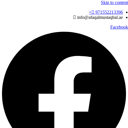
Skip to content
971552213396‬+
info@afaqalmustaqbal.ae
Facebook