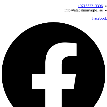
Ski
971552213396‬+
t
info@afaqalmustaqbal.ae
conten
Facebook