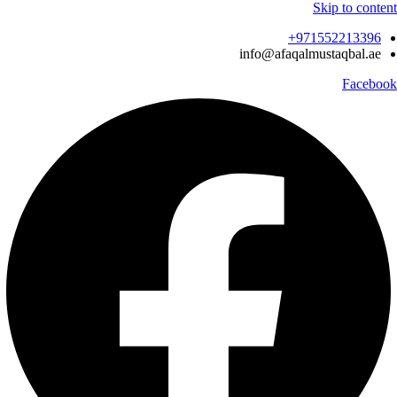
Skip to content
971552213396‬+
info@afaqalmustaqbal.ae
Facebook