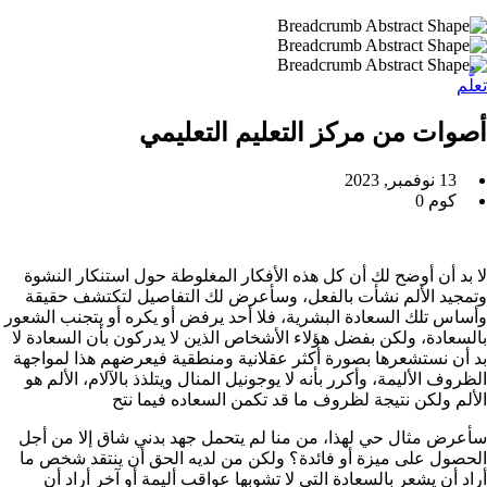
تعلُّم
أصوات من مركز التعليم التعليمي
13 نوفمبر, 2023
كوم 0
لا بد أن أوضح لك أن كل هذه الأفكار المغلوطة حول استنكار النشوة
وتمجيد الألم نشأت بالفعل، وسأعرض لك التفاصيل لتكتشف حقيقة
وأساس تلك السعادة البشرية، فلا أحد يرفض أو يكره أو يتجنب الشعور
بالسعادة، ولكن بفضل هؤلاء الأشخاص الذين لا يدركون بأن السعادة لا
بد أن نستشعرها بصورة أكثر عقلانية ومنطقية فيعرضهم هذا لمواجهة
الظروف الأليمة، وأكرر بأنه لا يوجونيل المنال ويتلذذ بالآلام، الألم هو
الألم ولكن نتيجة لظروف ما قد تكمن السعاده فيما نتح
سأعرض مثال حي لهذا، من منا لم يتحمل جهد بدني شاق إلا من أجل
الحصول على ميزة أو فائدة؟ ولكن من لديه الحق أن ينتقد شخص ما
أراد أن يشعر بالسعادة التي لا تشوبها عواقب أليمة أو آخر أراد أن