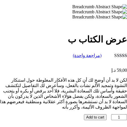
عرض الكتاب ب
(مراجعة واحدة)
تم التقييم بـ
5.00
من 5
,00
59
د.إ
بناءً على
تقييم عميل
لكن لا بد أن أوضح لك أن كل هذه الأفكار المغلوطة حول استنكار
واحد
النشوة وتمجيد الألم نشأت بالفعل، وسأعرض لك التفاصيل لتكتشف
حقيقة وأساس تلك السعادة البشرية، فلا أحد يرفض أو يكره أو يتجنب
الشعور بالسعادة، ولكن بفضل هؤلاء الأشخاص الذين لا يدركون بأن
السعادة لا بد أن نستشعرها بصورة أكثر عقلانية ومنطقية فيعرضهم هذا
لمواجهة الظروف الأليمة، وأكرر بأنه
مية
Add to cart
رض