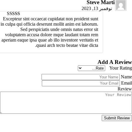
Steve Martin
نوفمبر 13, 2023
Excepteur sint occaecat cupidatat non proident sunt
out of 5
5
in culpa qui officia deserunt mollit anim est laborum.
Sed perspiciatis unde omnis natus error sit
voluptatem accusa dolore mque laudant totam rem
aperiam eaque ipsa quae ab illo inventore veritatis et
quasi arch tecto beatae vitae dicta.
Add A Review
Your Rating
Name
Email
Review
Submit Review