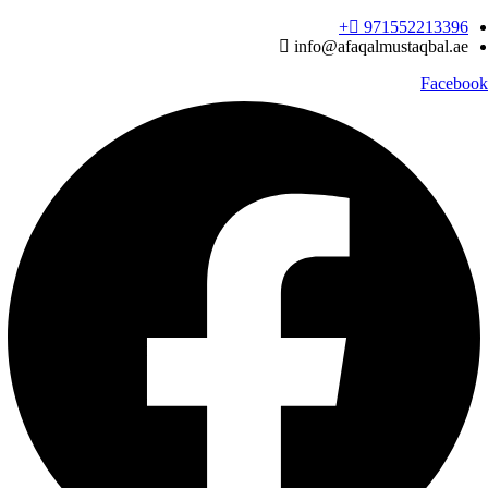
Ski
971552213396‬+
t
info@afaqalmustaqbal.ae
conten
Facebook