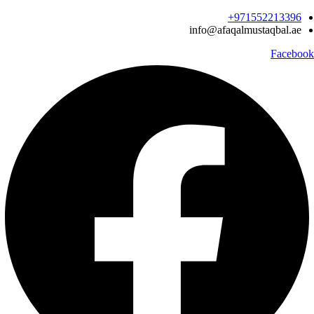
Ski
971552213396‬+
t
info@afaqalmustaqbal.ae
conten
Facebook