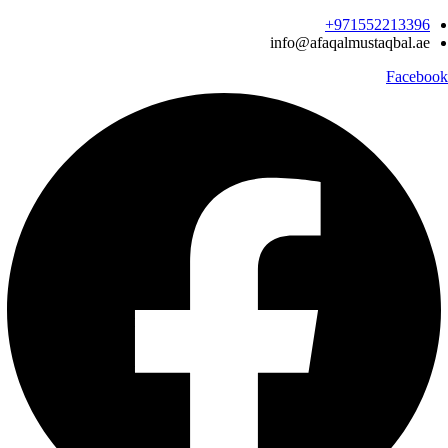
Ski
971552213396‬+
t
info@afaqalmustaqbal.ae
conten
Facebook