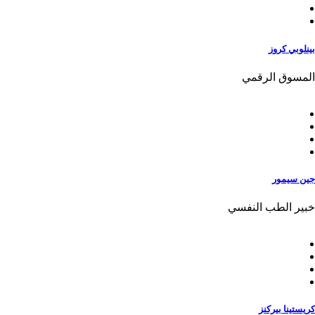
بينلوبي كروز
المسوق الرقمي
جين سيمور
خبير الطب النفسي
كريستينا بيركنز