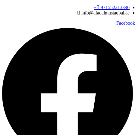
Ski
971552213396‬+
t
info@afaqalmustaqbal.ae
conten
Facebook