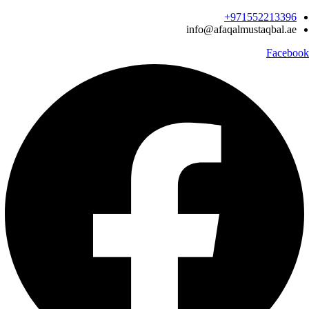
Ski
971552213396‬+
t
info@afaqalmustaqbal.ae
conten
Facebook