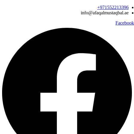
Ski
971552213396‬+
t
info@afaqalmustaqbal.ae
conten
Facebook