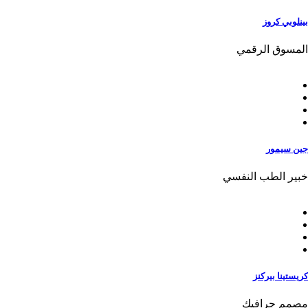
بينلوبي كروز
المسوق الرقمي
جين سيمور
خبير الطب النفسي
كريستينا بيركنز
مصمم جرافيك