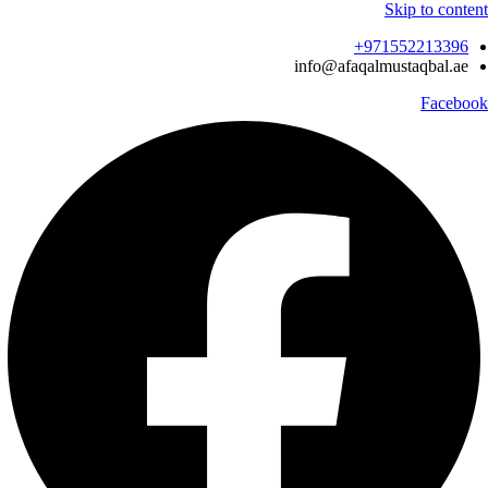
Skip to content
971552213396‬+
info@afaqalmustaqbal.ae
Facebook