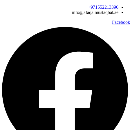
Ski
971552213396‬+
t
info@afaqalmustaqbal.ae
conten
Facebook