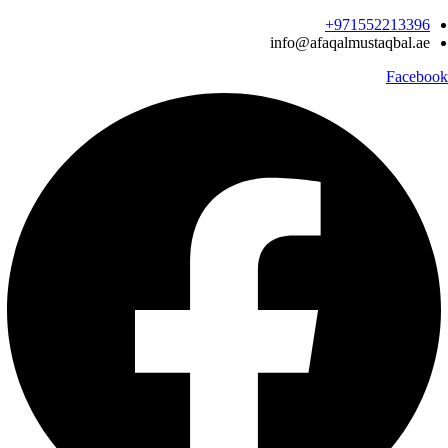
Ski
971552213396‬+
t
info@afaqalmustaqbal.ae
conten
Facebook