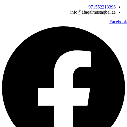
Ski
971552213396‬+
t
info@afaqalmustaqbal.ae
conten
Facebook