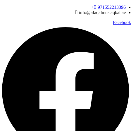
Ski
971552213396‬+
t
info@afaqalmustaqbal.ae
conten
Facebook