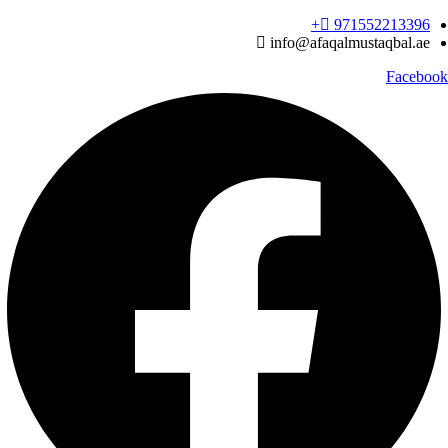
Ski
971552213396‬+
t
info@afaqalmustaqbal.ae
conten
Facebook