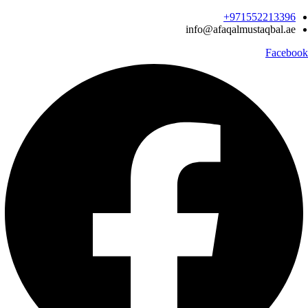
Ski
971552213396‬+
t
info@afaqalmustaqbal.ae
conten
Facebook