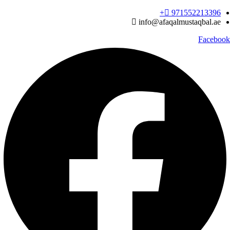
Ski
971552213396‬+
t
info@afaqalmustaqbal.ae
conten
Facebook