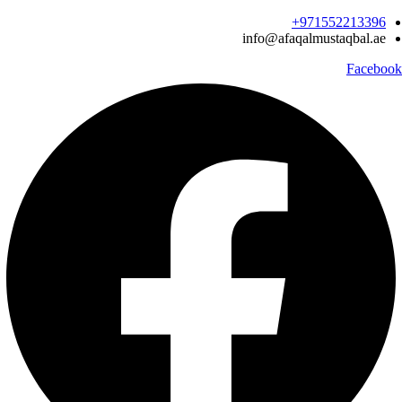
Ski
971552213396‬+
t
info@afaqalmustaqbal.ae
conten
Facebook