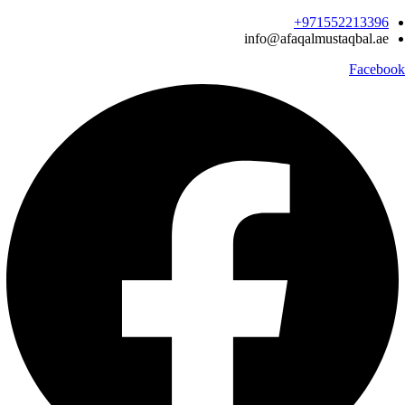
Ski
971552213396‬+
t
info@afaqalmustaqbal.ae
conten
Facebook