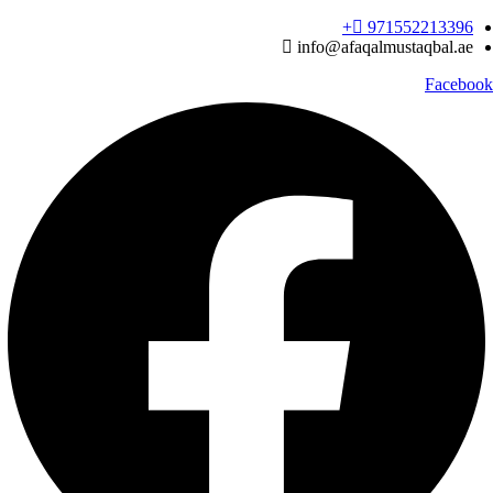
Ski
971552213396‬+
t
info@afaqalmustaqbal.ae
conten
Facebook