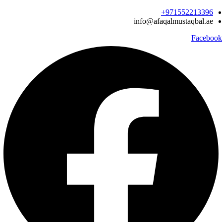
Ski
971552213396‬+
t
info@afaqalmustaqbal.ae
conten
Facebook