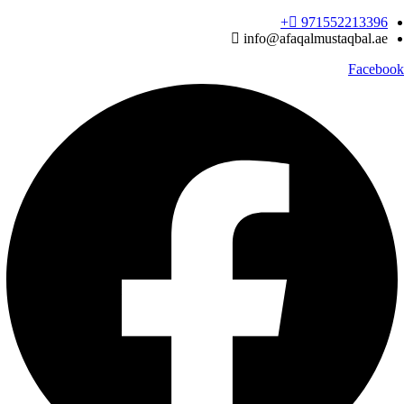
Ski
971552213396‬+
t
info@afaqalmustaqbal.ae
conten
Facebook