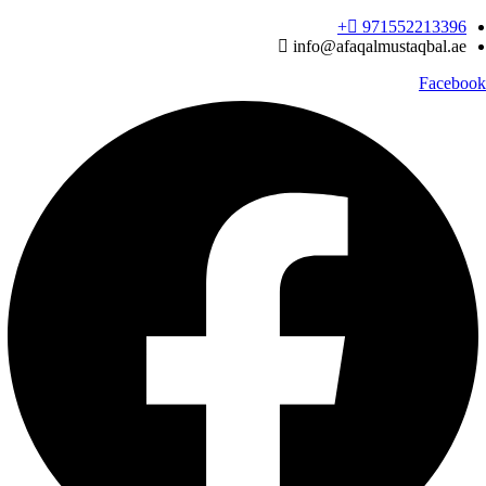
Ski
971552213396‬+
t
info@afaqalmustaqbal.ae
conten
Facebook