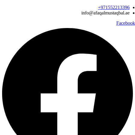
Ski
971552213396‬+
t
info@afaqalmustaqbal.ae
conten
Facebook