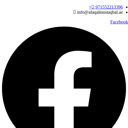
Ski
971552213396‬+
t
info@afaqalmustaqbal.ae
conten
Facebook