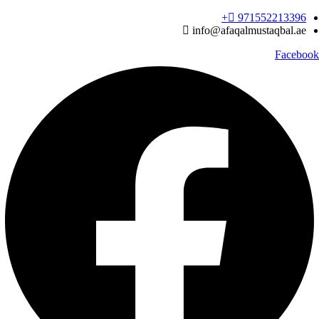
Ski
971552213396‬+
t
info@afaqalmustaqbal.ae
conten
Facebook