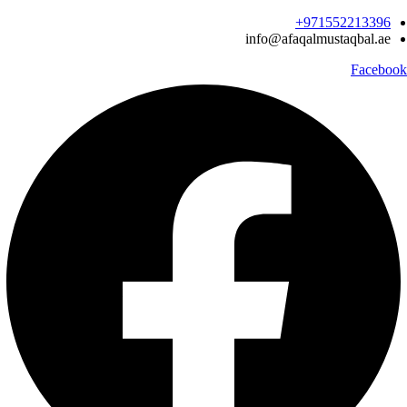
Ski
971552213396‬+
t
info@afaqalmustaqbal.ae
conten
Facebook