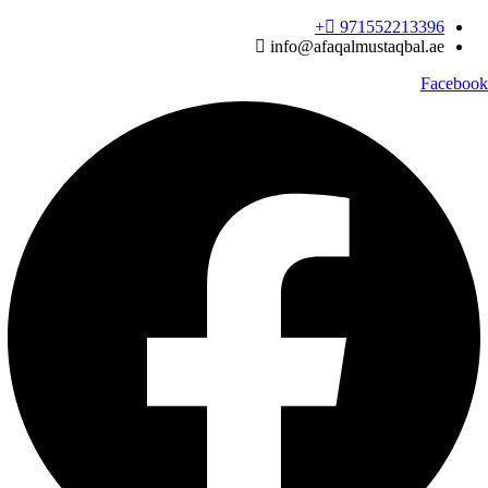
Ski
971552213396‬+
t
info@afaqalmustaqbal.ae
conten
Facebook