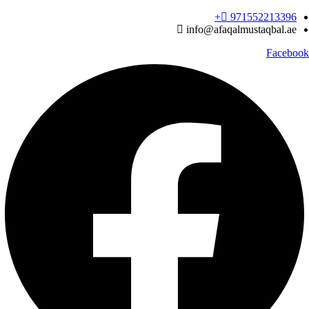
Ski
971552213396‬+
t
info@afaqalmustaqbal.ae
conten
Facebook