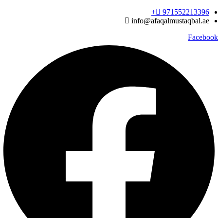
Ski
971552213396‬+
t
info@afaqalmustaqbal.ae
conten
Facebook