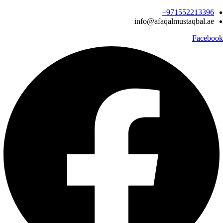
Ski
971552213396‬+
t
info@afaqalmustaqbal.ae
conten
Facebook