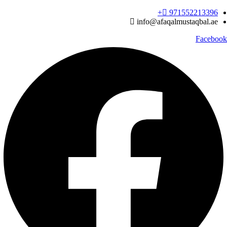
Ski
971552213396‬+
t
info@afaqalmustaqbal.ae
conten
Facebook