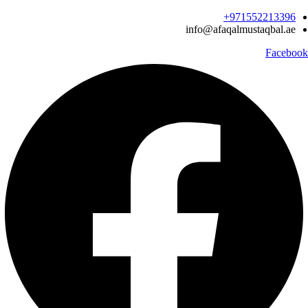
Ski
971552213396‬+
t
info@afaqalmustaqbal.ae
conten
Facebook