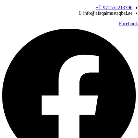
Ski
971552213396‬+
t
info@afaqalmustaqbal.ae
conten
Facebook