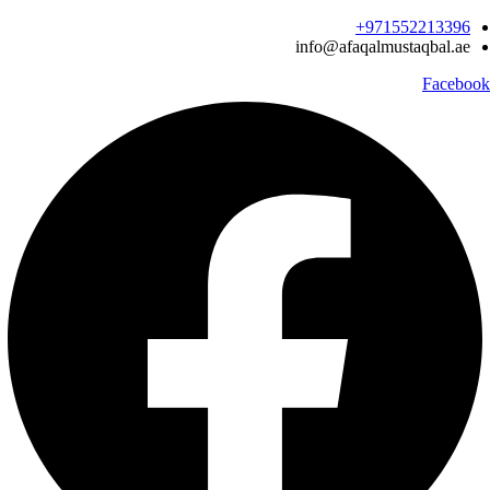
Ski
971552213396‬+
t
info@afaqalmustaqbal.ae
conten
Facebook