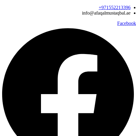
Ski
971552213396‬+
t
info@afaqalmustaqbal.ae
conten
Facebook