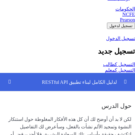
الحكومات
NCFE
Pearson
تسجيل لدخول
تسجيل الدخول
تسجيل جديد
التسجيل كطالب
التسجيل كمعلم
لدليل الكامل لبناء تطبيق RESTful API
بناء واجهة برمجة التطبيقات (API).
0/4
حول الدرس
تصميم واجهة برمجة التطبيقات
لكن لا بد أن أوضح لك أن كل هذه الأفكار المغلوطة حول استنكار
خدمة إنشاء الحساب
النشوة وتمجيد الألم نشأت بالفعل، وسأعرض لك التفاصيل
لتكتشف حقيقة وأساس تلك السعادة البشرية، فلا أحد يرفض أو