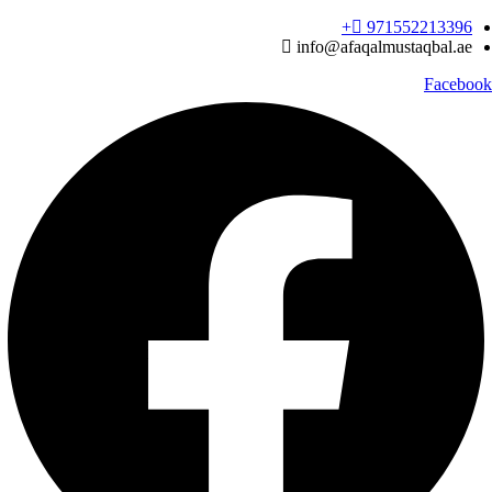
Ski
971552213396‬+
t
info@afaqalmustaqbal.ae
conten
Facebook