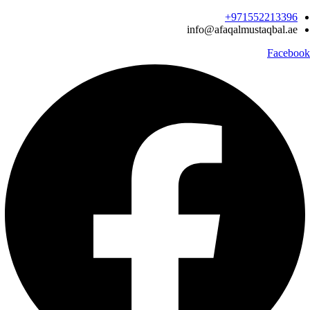
Ski
971552213396‬+
t
info@afaqalmustaqbal.ae
conten
Facebook