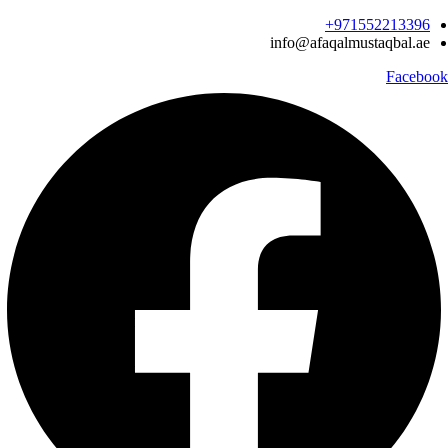
Ski
971552213396‬+
t
info@afaqalmustaqbal.ae
conten
Facebook