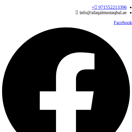
Ski
971552213396‬+
t
info@afaqalmustaqbal.ae
conten
Facebook